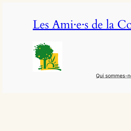
Aller
au
Les Ami·e·s de la C
contenu
Qui sommes-n