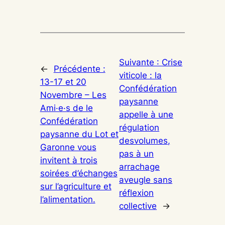
Suivante :
Crise
←
Précédente :
viticole : la
13-17 et 20
Confédération
Novembre – Les
paysanne
Ami·e·s de le
appelle à une
Confédération
régulation
paysanne du Lot et
desvolumes,
Garonne vous
pas à un
invitent à trois
arrachage
soirées d’échanges
aveugle sans
sur l’agriculture et
réflexion
l’alimentation.
collective
→